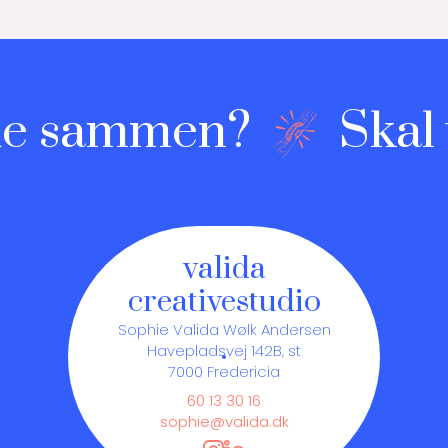
de sammen?
Skal v
valida
creative
studio
Sophie Valida Wølk Andersen
Havepladsvej 142B, st
7000
Fredericia
60 13 30 16
sophie@valida.dk