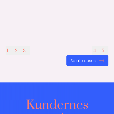
1
2
3
4
5
Se alle cases
Kundernes