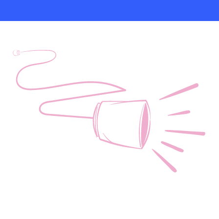
Skal vi tage en snak? 
Fang mig i dag på
60 13 30 16
eller
sophie@valida.dk
og lad os slå hovederne sammen til en kop kaffe.