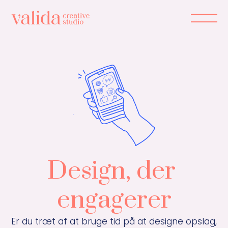
Det kan du få
Cases
Udtalelser
Design, der 
Priser
engagerer
Om mig
60 13 30 16
Er du træt af at bruge tid på at designe opslag, 