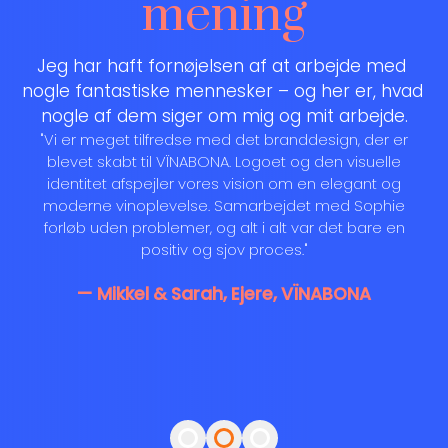
mening
Jeg har haft fornøjelsen af at arbejde med 
nogle fantastiske mennesker – og her er, hvad 
nogle af dem siger om mig og mit arbejde.
"Vi er meget tilfredse med det branddesign, der er
blevet skabt til VÏNABONA. Logoet og den visuelle
identitet afspejler vores vision om en elegant og
moderne vinoplevelse. Samarbejdet med Sophie
forløb uden problemer, og alt i alt var det bare en
positiv og sjov proces."
—
Mikkel & Sarah
,
Ejere
,
VÏNABONA
Vis udtalelse fra $
Vis udtalelse fra $
Vis udtalelse fra $
Rasmus Dams
Mikkel & 
Rikke