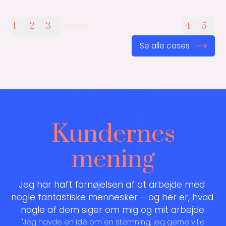
1
2
3
4
5
Se alle cases
Kundernes
mening
Jeg har haft fornøjelsen af at arbejde med 
nogle fantastiske mennesker – og her er, hvad 
nogle af dem siger om mig og mit arbejde.
"Jeg havde en idé om en stemning, jeg gerne ville