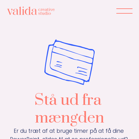
Det kan du få
Cases
Udtalelser
Stå ud fra 
Priser
mængden
Om mig
Er du træt af at bruge timer på at få dine 
60 13 30 16