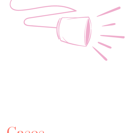
Skal vi tage en snak? 
Er du nysgerrig? Fang mig på
60 13 30 16
eller
sophie@valida.dk
og høre mere.