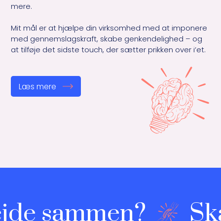
mere.

Mit mål er at hjælpe din virksomhed med at imponere 
med gennemslagskraft, skabe genkendelighed – og 
at tilføje det sidste touch, der sætter prikken over i’et. 
Læs mere
ejde sammen?
Ska