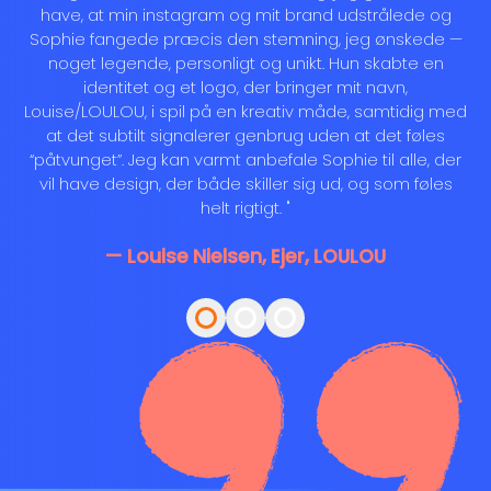
have, at min instagram og mit brand udstrålede og
Sophie fangede præcis den stemning, jeg ønskede —
noget legende, personligt og unikt. Hun skabte en
identitet og et logo, der bringer mit navn,
Louise/LOULOU, i spil på en kreativ måde, samtidig med
at det subtilt signalerer genbrug uden at det føles
“påtvunget”. Jeg kan varmt anbefale Sophie til alle, der
vil have design, der både skiller sig ud, og som føles
helt rigtigt. "
—
Louise Nielsen
,
Ejer
,
LOULOU
Vis udtalelse fra $
Vis udtalelse fra $
Vis udtalelse fra $
Louise Nielsen
Rasmus 
Rikke