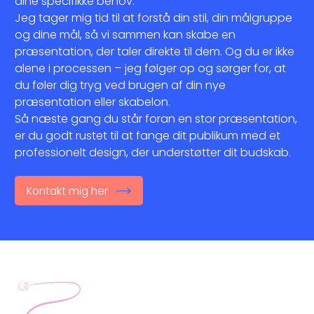
dine specifikke behov. 
Jeg tager mig tid til at forstå din stil, din målgruppe 
og dine mål, så vi sammen kan skabe en 
præsentation, der taler direkte til dem. Og du er ikke 
alene i processen – jeg følger op og sørger for, at 
du føler dig tryg ved brugen af din nye 
præsentation eller skabelon. 
Så næste gang du står foran en stor præsentation, 
er du godt rustet til at fange dit publikum med et 
professionelt design, der understøtter dit budskab.
Kontakt mig her