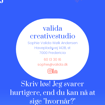
valida
creative
studio
Sophie Valida Wølk Andersen
Havepladsvej 142B, st
7000
Fredericia
60 13 30 16
sophie@valida.dk
Skriv løs! Jeg svarer
hurtigere, end du kan nå at
sige "hvornår?"